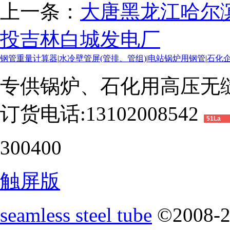
上一条：
大唐黑龙江哈尔
投吉林白城发电厂
钢管重量计算器
|
水冷壁管屏(管排、管组)
|
电站锅炉用钢管
|
石化
专供锅炉、石化用高压无
订货电话:13102008542
51La
300400
触屏版
seamless steel tube
©2008-