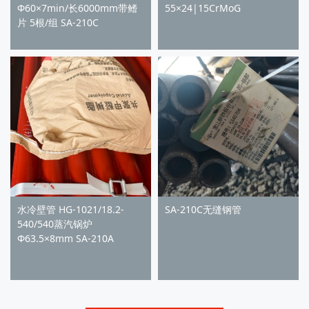
Φ60×7min/长6000mm带鳍
55×24|15CrMoG
片 5根/组 SA-210C
水冷壁管 HG-1021/18.2-
SA-210C无缝钢管
540/540蒸汽锅炉
Φ63.5×8mm SA-210A