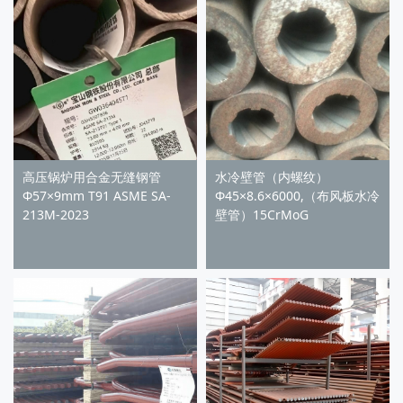
高压锅炉用合金无缝钢管
水冷壁管（内螺纹）
Φ57×9mm T91 ASME SA-
Φ45×8.6×6000,（布风板水冷
213M-2023
壁管）15CrMoG