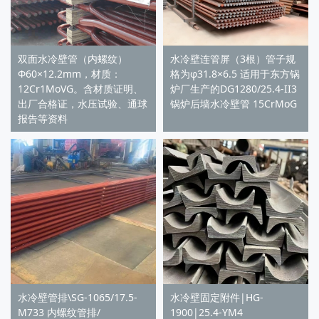
双面水冷壁管（内螺纹）
水冷壁连管屏（3根）管子规
Φ60×12.2mm，材质：
格为φ31.8×6.5 适用于东方锅
12Cr1MoVG。含材质证明、
炉厂生产的DG1280/25.4-II3
出厂合格证，水压试验、通球
锅炉后墙水冷壁管 15CrMoG
报告等资料
水冷壁管排\SG-1065/17.5-
水冷壁固定附件|HG-
M733 内螺纹管排/
1900|25.4-YM4