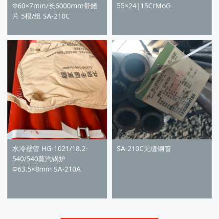
Φ60×7min/长6000mm带鳍
55×24|15CrMoG
片 5根/组 SA-210C
水冷壁管 HG-1021/18.2-
SA-210C无缝钢管
540/540蒸汽锅炉
Φ63.5×8mm SA-210A