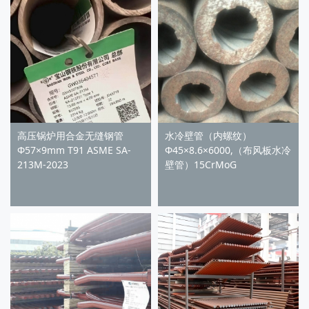
高压锅炉用合金无缝钢管
水冷壁管（内螺纹）
Φ57×9mm T91 ASME SA-
Φ45×8.6×6000,（布风板水冷
213M-2023
壁管）15CrMoG