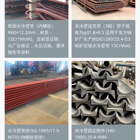
双面水冷壁管（内螺纹）
水冷壁连管屏（3根）管子规
Φ60×12.2mm，材质：
格为φ31.8×6.5 适用于东方锅
12Cr1MoVG。含材质证明、
炉厂生产的DG1280/25.4-II3
出厂合格证，水压试验、通球
锅炉后墙水冷壁管 15CrMoG
报告等资料
水冷壁管排\SG-1065/17.5-
水冷壁固定附件|HG-
M733 内螺纹管排/
1900|25.4-YM4