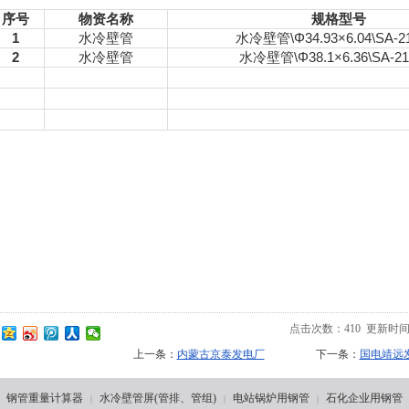
序号
物资名称
规格型号
1
水冷壁管
水冷壁管\Φ34.93×6.04\SA-2
2
水冷壁管
水冷壁管\
Φ38.1×6.36\SA-2
点击次数：
410
更新时间：20
上一条：
内蒙古京泰发电厂
下一条：
国电靖远
钢管重量计算器
水冷壁管屏(管排、管组)
电站锅炉用钢管
石化企业用钢管
|
|
|