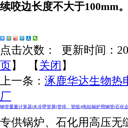
续咬边长度不大于100mm
点击次数：
更新时间：2018-
页
】 【
关闭
】
上一条：
涿鹿华达生物热
厂
钢管重量计算器
|
水冷壁管屏(管排、管组)
|
电站锅炉用钢管
|
石化
专供锅炉、石化用高压无